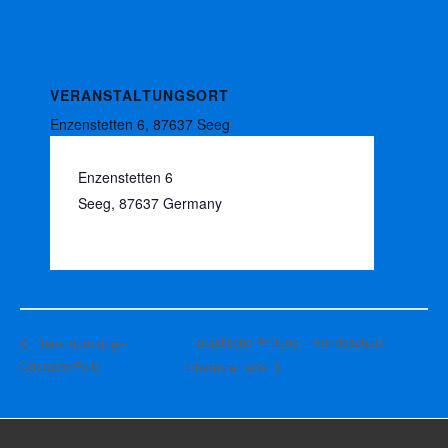
VERANSTALTUNGSORT
Enzenstetten 6, 87637 Seeg
Enzenstetten 6
Seeg
,
87637
Germany
Google Karte
anzeigen
praktische Prüfung – Hundeschule
Theorieprüfung –
CharakterFelle
CharakterFelle