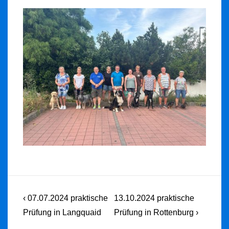
Beitragsnavigation
Previous
Next
‹ 07.07.2024 praktische
13.10.2024 praktische
Post
Post
Prüfung in Langquaid
Prüfung in Rottenburg ›
is
is