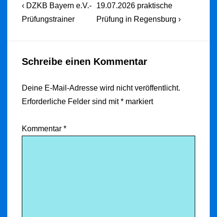
Beitragsnavigation
Previous
Next
‹ DZKB Bayern e.V.-
19.07.2026 praktische
Post
Post
Prüfungstrainer
Prüfung in Regensburg ›
is
is
Schreibe einen Kommentar
Deine E-Mail-Adresse wird nicht veröffentlicht.
Erforderliche Felder sind mit
*
markiert
Kommentar
*